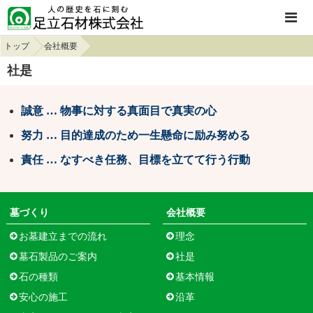
トップ
会社概要
社是
誠意 … 物事に対する真面目で真実の心
努力 … 目的達成のため一生懸命に励み努める
責任 … なすべき任務、目標を立てて行う行動
墓づくり
会社概要
お墓建立までの流れ
理念
墓石製品のご案内
社是
石の種類
基本情報
安心の施工
沿革