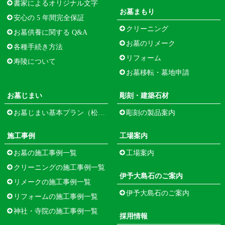
書家によるオリジナル文字
お墓まもり
安心の 5 年間完全保証
クリーニング
お墓供養に関する Q&A
お墓のリメーク
各種手続き方法
リフォーム
寿陵について
お墓移転・墓地申請
お墓じまい
彫刻・建築石材
お墓じまい基本プラン（松江市寺町）
彫刻の製品案内
施工事例
工場案内
お墓の施工事例一覧
工場案内
クリーニングの施工事例一覧
伊予大島石のご案内
リメークの施工事例一覧
伊予大島石のご案内
リフォームの施工事例一覧
神社・寺院の施工事例一覧
採用情報