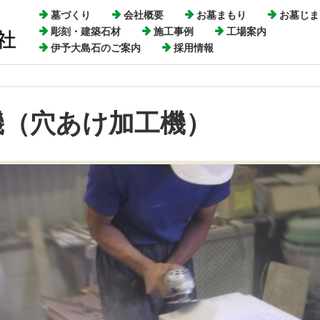
墓づくり
会社概要
お墓まもり
お墓じま
彫刻・建築石材
施工事例
工場案内
伊予大島石のご案内
採用情報
機（穴あけ加工機）