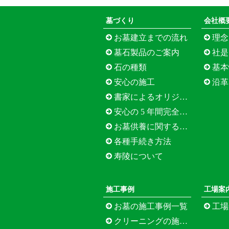
墓づくり
会社概
お墓建立までの流れ
理念
墓石製品のご案内
社是
石の種類
基本
安心の施工
沿革
書家によるオリジナル文字
安心の 5 年間完全保証
お墓供養に関する Q&A
各種手続き方法
寿陵について
施工事例
工場案
お墓の施工事例一覧
工場
クリーニングの施工事例一覧