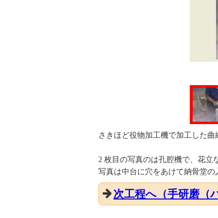
さきほど役物加工機で加工した曲
2 枚目の写真のは孔腔機で、花立
写真は中台に穴をあけて納骨堂の
次工程へ（手研磨（