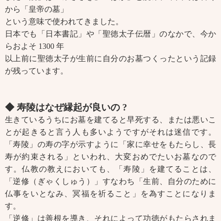
から「皇帝の墓」
という意味で使われてきました。
日本でも「日本書記」や「聖徳太子伝暦」のなかで、今か
らおよそ 1300 年
以上前に聖徳太子が生前に自分のお墓つくったという記録
が残っています。
◆ 寿陵はなぜ縁起が良いの ?
生きているうちにお墓を建てると早死する、または悪いこ
とが起きると言う人も多いようですがそれは迷信です。
「寿陵」の寿の字が示すように「家に幸せをもたらし、長
寿が約束される」といわれ、大変おめでたいお墓なので
す。仏教の教えにおいても、「寿陵」を建てることは、
「逆修（ぎゃくしゅう）」すなわち「生前、自分のために
仏事をいとなみ、冥福を祈ること」を為すことになりま
す。
「逆修」は善根を導き、それによって功徳がもたらされま