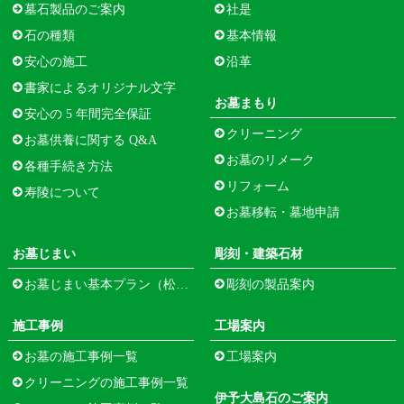
墓石製品のご案内
社是
石の種類
基本情報
安心の施工
沿革
書家によるオリジナル文字
お墓まもり
安心の 5 年間完全保証
クリーニング
お墓供養に関する Q&A
お墓のリメーク
各種手続き方法
リフォーム
寿陵について
お墓移転・墓地申請
お墓じまい
彫刻・建築石材
お墓じまい基本プラン（松江市寺町）
彫刻の製品案内
施工事例
工場案内
お墓の施工事例一覧
工場案内
クリーニングの施工事例一覧
伊予大島石のご案内