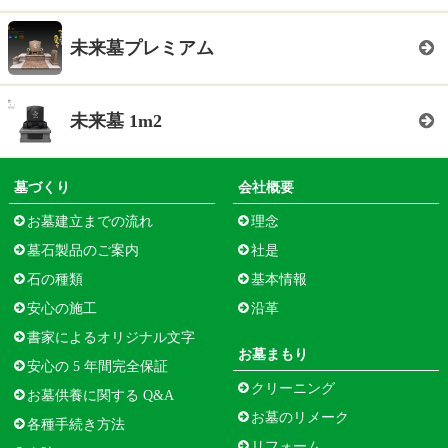
未来墓プレミアム
未来墓 1m2
墓づくり
会社概要
お墓建立までの流れ
理念
墓石製品のご案内
社是
石の種類
基本情報
安心の施工
沿革
書家によるオリジナル文字
お墓まもり
安心の 5 年間完全保証
クリーニング
お墓供養に関する Q&A
お墓のリメーク
各種手続き方法
リフォーム