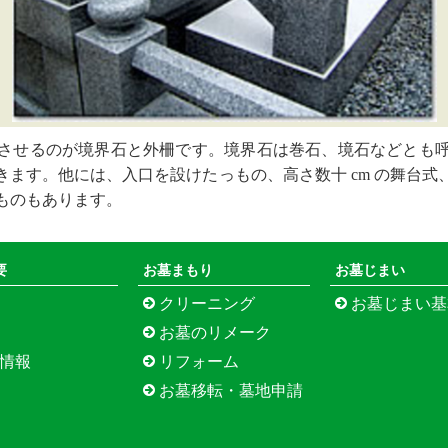
させるのが境界石と外柵です。境界石は巻石、境石などとも
きます。他には、入口を設けたっもの、高さ数十 cm の舞台式
ものもあります。
要
お墓まもり
お墓じまい
クリーニング
お墓じまい基本プラン（松
お墓のリメーク
情報
リフォーム
お墓移転・墓地申請