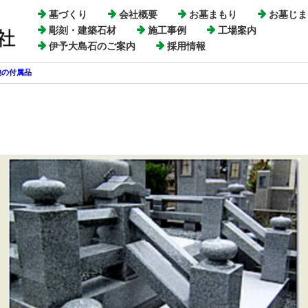
墓づくり
会社概要
お墓まもり
お墓じま
彫刻・建築石材
施工事例
工場案内
伊予大島石のご案内
採用情報
他の付属品