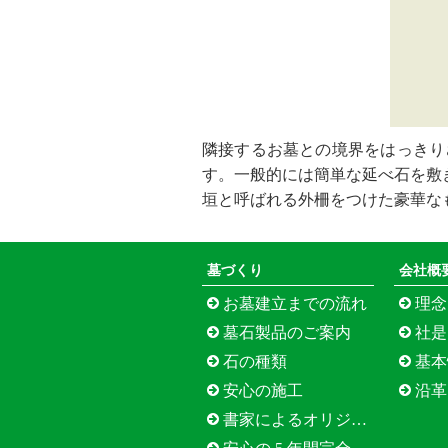
隣接するお墓との境界をはっきり
す。一般的には簡単な延べ石を敷
垣と呼ばれる外柵をつけた豪華な
墓づくり
会社概
お墓建立までの流れ
理念
墓石製品のご案内
社是
石の種類
基本
安心の施工
沿革
書家によるオリジナル文字