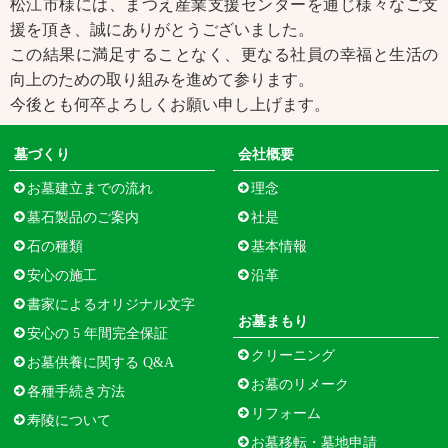
松江市様には、まつえ産業支援センターを通じ様々なご支
援を頂き、誠にありがとうございました。
この結果に満足することなく、更なる社員の幸福と生活の
向上のための取り組みを進めて参ります。
今後とも何卒よろしくお願い申し上げます。
墓づくり
会社概要
お墓建立までの流れ
理念
墓石製品のご案内
社是
石の種類
基本情報
安心の施工
沿革
書家によるオリジナル文字
お墓まもり
安心の 5 年間完全保証
クリーニング
お墓供養に関する Q&A
お墓のリメーク
各種手続き方法
リフォーム
寿陵について
お墓移転・墓地申請