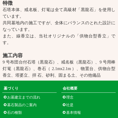
特徴
石塔本体、戒名板、灯篭は全て高級材「黒龍石」を使用し
ています。
共同墓地内の施工ですが、全体にバランスのとれた設計に
なっています。
また、線香立は、当社オリジナルの「供物台型香立」で
す。
施工内容
9 号布団台付石塔（黒龍石）、戒名板（黒龍石）、9 号用棒
灯篭（黒龍石）、巻石（ 2.1mx2.1m ）、物置台、供物台型
香立、塔婆立、拝 石、砂利、固まる土、その他備品
墓づくり
会社概要
お墓建立までの流れ
理念
墓石製品のご案内
社是
石の種類
基本情報