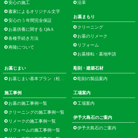
安心の施工
沿革
書家によるオリジナル文字
お墓まもり
安心の 5 年間完全保証
クリーニング
お墓供養に関する Q&A
お墓のリメーク
各種手続き方法
リフォーム
寿陵について
お墓移転・墓地申請
お墓じまい
彫刻・建築石材
お墓じまい基本プラン（松江市寺町）
彫刻の製品案内
施工事例
工場案内
お墓の施工事例一覧
工場案内
クリーニングの施工事例一覧
伊予大島石のご案内
リメークの施工事例一覧
伊予大島石のご案内
リフォームの施工事例一覧