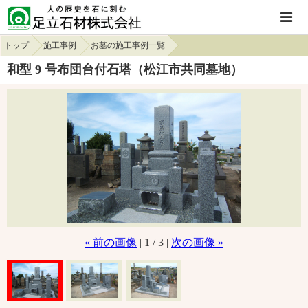
トップ
施工事例
お墓の施工事例一覧
和型 9 号布団台付石塔（松江市共同墓地）
« 前の画像
| 1 / 3 |
次の画像 »