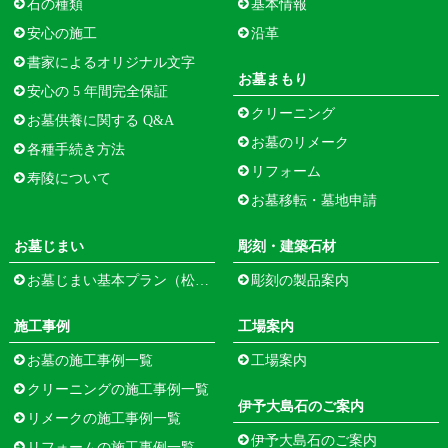
石の種類
基本情報
安心の施工
沿革
書家によるオリジナル文字
お墓まもり
安心の 5 年間完全保証
クリーニング
お墓供養に関する Q&A
お墓のリメーク
各種手続き方法
リフォーム
寿陵について
お墓移転・墓地申請
お墓じまい
彫刻・建築石材
お墓じまい基本プラン（松江市寺町）
彫刻の製品案内
施工事例
工場案内
お墓の施工事例一覧
工場案内
クリーニングの施工事例一覧
伊予大島石のご案内
リメークの施工事例一覧
伊予大島石のご案内
リフォームの施工事例一覧