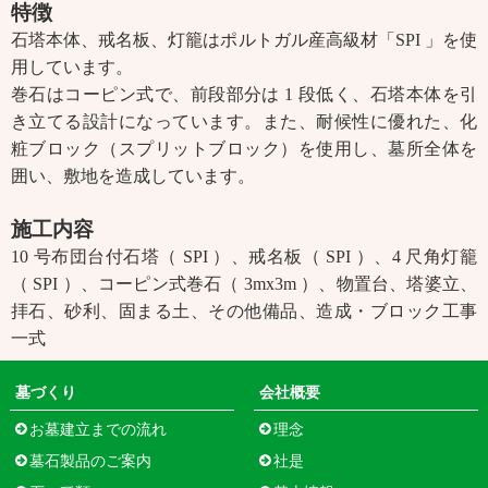
特徴
石塔本体、戒名板、灯籠はポルトガル産高級材「SPI 」を使
用しています。
巻石はコーピン式で、前段部分は 1 段低く、石塔本体を引
き立てる設計になっています。また、耐候性に優れた、化
粧ブロック（スプリットブロック）を使用し、墓所全体を
囲い、敷地を造成しています。
施工内容
10 号布団台付石塔（ SPI ）、戒名板（ SPI ）、4 尺角灯籠
（ SPI ）、コーピン式巻石（ 3mx3m ）、物置台、塔婆立、
拝石、砂利、固まる土、その他備品、造成・ブロック工事
一式
墓づくり
会社概要
お墓建立までの流れ
理念
墓石製品のご案内
社是