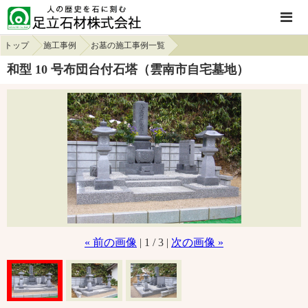
トップ
施工事例
お墓の施工事例一覧
和型 10 号布団台付石塔（雲南市自宅墓地）
« 前の画像
| 1 / 3 |
次の画像 »