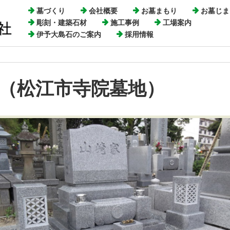
墓づくり
会社概要
お墓まもり
お墓じま
彫刻・建築石材
施工事例
工場案内
伊予大島石のご案内
採用情報
③（松江市寺院墓地）