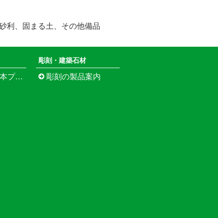
石）、砂利、固まる土、その他備品
彫刻・建築石材
江市寺町）
彫刻の製品案内