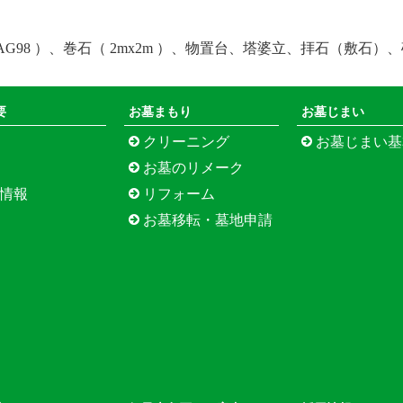
（ AG98 ）、巻石（ 2mx2m ）、物置台、塔婆立、拝石（敷
要
お墓まもり
お墓じまい
クリーニング
お墓じまい基本プラン（松
お墓のリメーク
情報
リフォーム
お墓移転・墓地申請