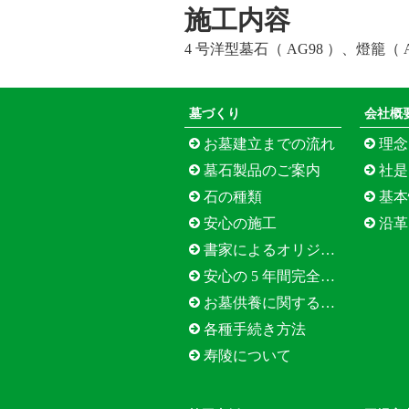
施工内容
4 号洋型墓石（ AG98 ）、燈籠
墓づくり
会社概
お墓建立までの流れ
理念
墓石製品のご案内
社是
石の種類
基本
安心の施工
沿革
書家によるオリジナル文字
安心の 5 年間完全保証
お墓供養に関する Q&A
各種手続き方法
寿陵について