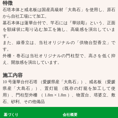
特徴
石塔本体と戒名板は国産高級材「大島石」を使用し、原石
から自社工場にて加工。
墓石本体は蓮華台付で、竿石には『華頭彫』という、正面
を額縁状に彫り込む加工を施し、高級感を演出していま
す。
また、線香立は、当社オリジナルの「供物台型香立」で
す。
外柵・巻石は当社オリジナルの門柱型で、高さを低く抑
え、開放感を演出しています。
施工内容
10 号蓮華台付石塔 （愛媛県産「大島石」）、戒名板 （愛媛
県産「大島石」）、置灯籠 （既存の灯籠を加工して使
用）、門柱型外柵 （ 1.8m × 1.8m ）、物置台、塔婆立、敷
石、砂利、その他備品
墓づくり
会社概要