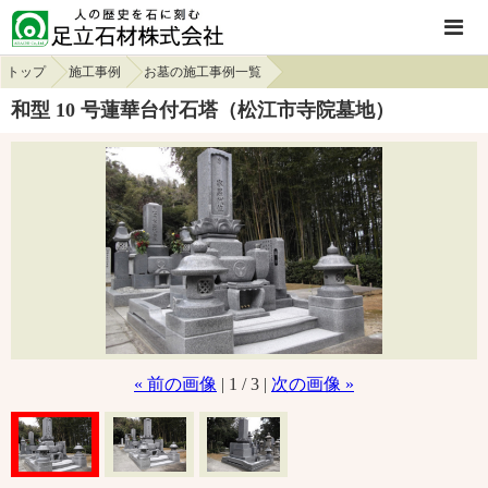
トップ
施工事例
お墓の施工事例一覧
和型 10 号蓮華台付石塔（松江市寺院墓地）
« 前の画像
| 1 / 3 |
次の画像 »