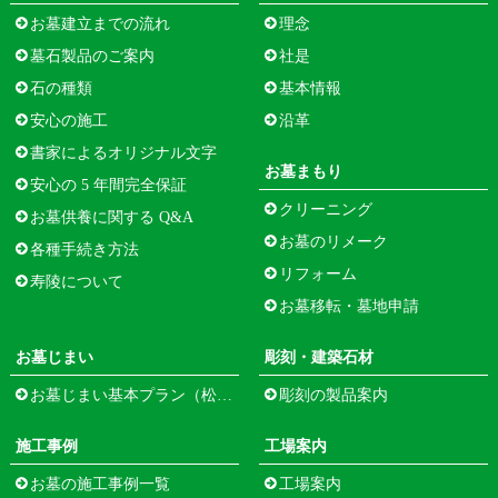
お墓建立までの流れ
理念
墓石製品のご案内
社是
石の種類
基本情報
安心の施工
沿革
書家によるオリジナル文字
お墓まもり
安心の 5 年間完全保証
クリーニング
お墓供養に関する Q&A
お墓のリメーク
各種手続き方法
リフォーム
寿陵について
お墓移転・墓地申請
お墓じまい
彫刻・建築石材
お墓じまい基本プラン（松江市寺町）
彫刻の製品案内
施工事例
工場案内
お墓の施工事例一覧
工場案内