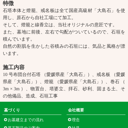
特徴
石塔本体と燈籠、戒名板は全て国産高級材「大島石」を使
用し、原石から自社工場にて加工。
そして、燈籠と線香立は、当社オリジナルの意匠です。
また、墓地に前後、左右で勾配がついているので、石垣を
積んでいます。
自然の割肌を生かした谷積みの石垣には、気品と風格が漂
います。
施工内容
10 号布団台付石塔 （愛媛県産「大島石」）、戒名板 （愛媛
県産「大島石」）、燈籠 （愛媛県産「大島石」）、巻石 （
3m × 3m ）、物置台、塔婆立、拝石、砂利、固まる土、そ
の他備品、造成、石垣工事
墓づくり
会社概要
お墓建立までの流れ
理念