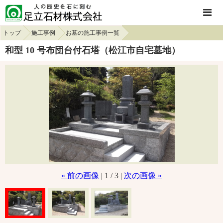
トップ
施工事例
お墓の施工事例一覧
和型 10 号布団台付石塔（松江市自宅墓地）
« 前の画像
| 1 / 3 |
次の画像 »