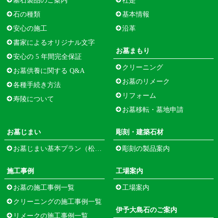
墓石製品のご案内
社是
石の種類
基本情報
安心の施工
沿革
書家によるオリジナル文字
お墓まもり
安心の 5 年間完全保証
クリーニング
お墓供養に関する Q&A
お墓のリメーク
各種手続き方法
リフォーム
寿陵について
お墓移転・墓地申請
お墓じまい
彫刻・建築石材
お墓じまい基本プラン（松江市寺町）
彫刻の製品案内
施工事例
工場案内
お墓の施工事例一覧
工場案内
クリーニングの施工事例一覧
伊予大島石のご案内
リメークの施工事例一覧