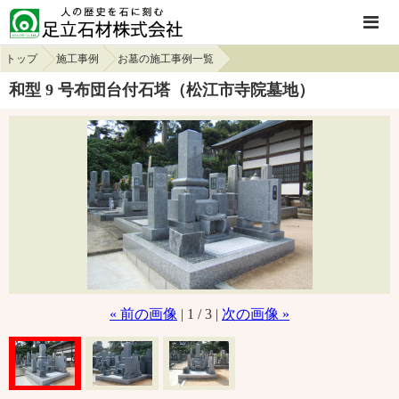
トップ
施工事例
お墓の施工事例一覧
和型 9 号布団台付石塔（松江市寺院墓地）
« 前の画像
| 1 / 3 |
次の画像 »