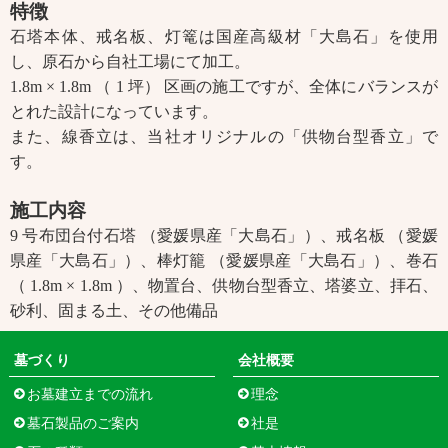
特徴
石塔本体、戒名板、灯篭は国産高級材「大島石」を使用
し、原石から自社工場にて加工。
1.8m × 1.8m （ 1 坪） 区画の施工ですが、全体にバランスが
とれた設計になっています。
また、線香立は、当社オリジナルの「供物台型香立」で
す。
施工内容
9 号布団台付石塔 （愛媛県産「大島石」）、戒名板 （愛媛
県産「大島石」）、棒灯籠 （愛媛県産「大島石」）、巻石
（ 1.8m × 1.8m ）、物置台、供物台型香立、塔婆立、拝石、
砂利、固まる土、その他備品
墓づくり
会社概要
お墓建立までの流れ
理念
墓石製品のご案内
社是