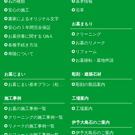
石の種類
基本情報
安心の施工
沿革
書家によるオリジナル文字
お墓まもり
安心の 5 年間完全保証
クリーニング
お墓供養に関する Q&A
お墓のリメーク
各種手続き方法
リフォーム
寿陵について
お墓移転・墓地申請
お墓じまい
彫刻・建築石材
お墓じまい基本プラン（松江市寺町）
彫刻の製品案内
施工事例
工場案内
お墓の施工事例一覧
工場案内
クリーニングの施工事例一覧
伊予大島石のご案内
リメークの施工事例一覧
伊予大島石のご案内
リフォームの施工事例一覧