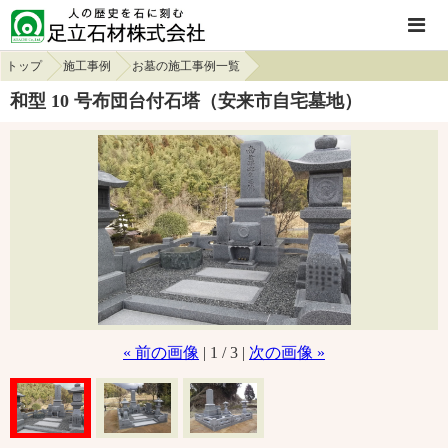
トップ
施工事例
お墓の施工事例一覧
和型 10 号布団台付石塔（安来市自宅墓地）
« 前の画像
| 1 / 3 |
次の画像 »