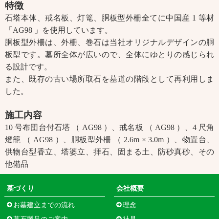
特徴
石塔本体、戒名板、灯篭、胴板型外柵全てに中国産 1 等材
「AG98 」を使用しています。
胴板型外柵は、外柵、巻石は当社オリジナルデザインの胴
板型です。墓所全体が広いので、全体にゆとりの感じられ
る設計です。
また、既存の古い場所取石を墓道の階段として再利用しま
した。
施工内容
10 号布団台付石塔 （ AG98 ）、戒名板 （ AG98 ）、4 尺角
燈籠 （ AG98 ）、胴板型外柵 （ 2.6m × 3.0m ）、物置台、
供物台型香立、塔婆立、拝石、固まる土、防砂真砂、その
他備品
墓づくり
会社概要
お墓建立までの流れ
理念