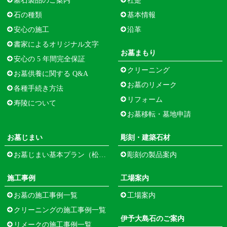
墓石製品のご案内
社是
石の種類
基本情報
安心の施工
沿革
書家によるオリジナル文字
お墓まもり
安心の 5 年間完全保証
クリーニング
お墓供養に関する Q&A
お墓のリメーク
各種手続き方法
リフォーム
寿陵について
お墓移転・墓地申請
お墓じまい
彫刻・建築石材
お墓じまい基本プラン（松江市寺町）
彫刻の製品案内
施工事例
工場案内
お墓の施工事例一覧
工場案内
クリーニングの施工事例一覧
伊予大島石のご案内
リメークの施工事例一覧