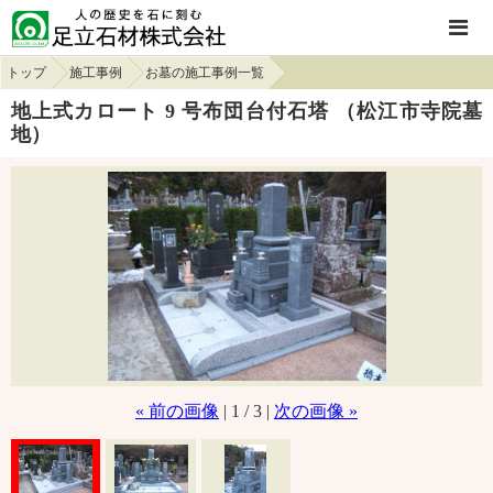
トップ
施工事例
お墓の施工事例一覧
地上式カロート 9 号布団台付石塔 （松江市寺院墓
地）
« 前の画像
| 1 / 3 |
次の画像 »