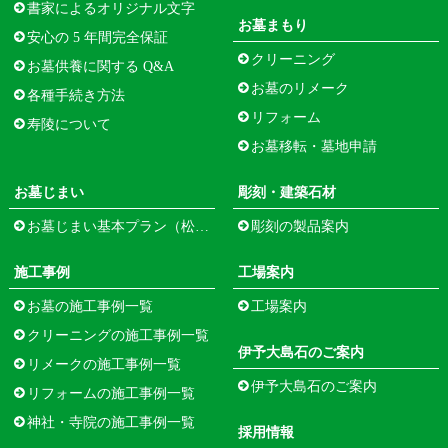
書家によるオリジナル文字
お墓まもり
安心の 5 年間完全保証
クリーニング
お墓供養に関する Q&A
お墓のリメーク
各種手続き方法
リフォーム
寿陵について
お墓移転・墓地申請
お墓じまい
彫刻・建築石材
お墓じまい基本プラン（松江市寺町）
彫刻の製品案内
施工事例
工場案内
お墓の施工事例一覧
工場案内
クリーニングの施工事例一覧
伊予大島石のご案内
リメークの施工事例一覧
伊予大島石のご案内
リフォームの施工事例一覧
神社・寺院の施工事例一覧
採用情報