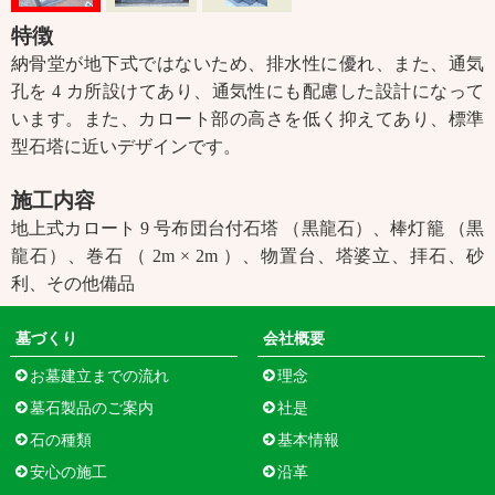
特徴
納骨堂が地下式ではないため、排水性に優れ、また、通気
孔を 4 カ所設けてあり、通気性にも配慮した設計になって
います。また、カロート部の高さを低く抑えてあり、標準
型石塔に近いデザインです。
施工内容
地上式カロート 9 号布団台付石塔 （黒龍石）、棒灯籠 （黒
龍石）、巻石 （ 2m × 2m ）、物置台、塔婆立、拝石、砂
利、その他備品
墓づくり
会社概要
お墓建立までの流れ
理念
墓石製品のご案内
社是
石の種類
基本情報
安心の施工
沿革