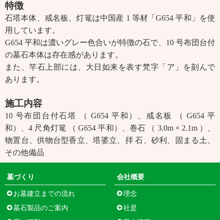
特徴
石塔本体、戒名板、灯篭は中国産 1 等材「G654 平和」を使
用しています。
G654 平和は濃いグレー色合いが特徴の石で、10 号布団台付
の墓石本体は存在感があります。
また、竿石上部には、大日如来を表す梵字「ア」を刻んで
あります。
施工内容
10 号布団台付石塔 （ G654 平和）、戒名板 （ G654 平
和）、4 尺角灯篭 （ G654 平和）、巻石 （ 3.0m × 2.1m ）、
物置台、供物台型香立、塔婆立、拝 石、砂利、固まる土、
その他備品
墓づくり
会社概要
お墓建立までの流れ
理念
墓石製品のご案内
社是