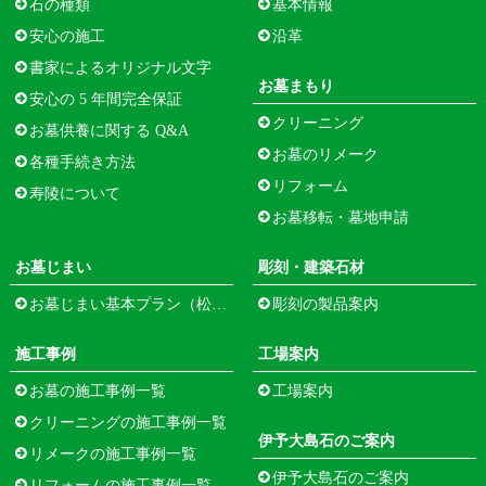
石の種類
基本情報
安心の施工
沿革
書家によるオリジナル文字
お墓まもり
安心の 5 年間完全保証
クリーニング
お墓供養に関する Q&A
お墓のリメーク
各種手続き方法
リフォーム
寿陵について
お墓移転・墓地申請
お墓じまい
彫刻・建築石材
お墓じまい基本プラン（松江市寺町）
彫刻の製品案内
施工事例
工場案内
お墓の施工事例一覧
工場案内
クリーニングの施工事例一覧
伊予大島石のご案内
リメークの施工事例一覧
伊予大島石のご案内
リフォームの施工事例一覧