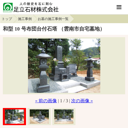
トップ
施工事例
お墓の施工事例一覧
和型 10 号布団台付石塔 （雲南市自宅墓地）
« 前の画像
| 1 / 3 |
次の画像 »