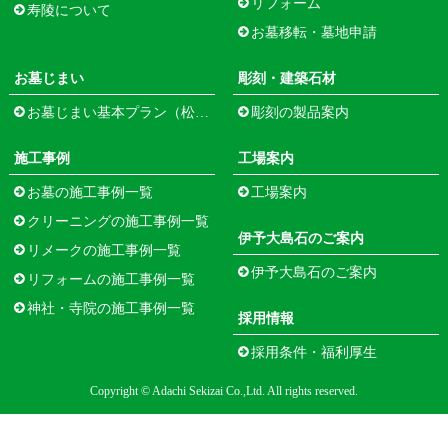
リフォーム
寿陵について
お墓移転・墓地申請
お墓じまい
彫刻・建築石材
お墓じまい基本プラン（松江市寺町）
彫刻の製品案内
施工事例
工場案内
お墓の施工事例一覧
工場案内
クリーニングの施工事例一覧
伊予大島石のご案内
リメークの施工事例一覧
伊予大島石のご案内
リフォームの施工事例一覧
神社・寺院の施工事例一覧
採用情報
採用条件・福利厚生
Copyright © Adachi Sekizai Co.,Ltd. All rights reserved.