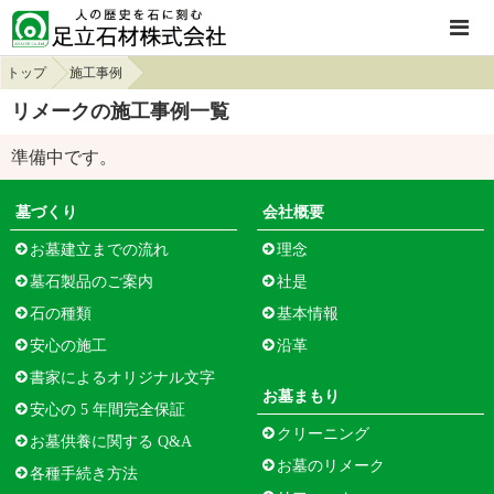
トップ
施工事例
リメークの施工事例一覧
準備中です。
墓づくり
会社概要
お墓建立までの流れ
理念
墓石製品のご案内
社是
石の種類
基本情報
安心の施工
沿革
書家によるオリジナル文字
お墓まもり
安心の 5 年間完全保証
クリーニング
お墓供養に関する Q&A
お墓のリメーク
各種手続き方法