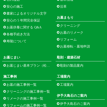
安心の施工
沿革
書家によるオリジナル文字
お墓まもり
安心の 5 年間完全保証
クリーニング
お墓供養に関する Q&A
お墓のリメーク
各種手続き方法
リフォーム
寿陵について
お墓移転・墓地申請
お墓じまい
彫刻・建築石材
お墓じまい基本プラン（松江市寺町）
彫刻の製品案内
施工事例
工場案内
お墓の施工事例一覧
工場案内
クリーニングの施工事例一覧
伊予大島石のご案内
リメークの施工事例一覧
伊予大島石のご案内
リフォームの施工事例一覧