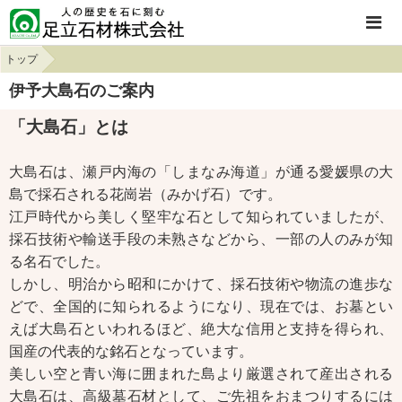
トップ
伊予大島石のご案内
「大島石」とは
大島石は、瀬戸内海の「しまなみ海道」が通る愛媛県の大
島で採石される花崗岩（みかげ石）です。
江戸時代から美しく堅牢な石として知られていましたが、
採石技術や輸送手段の未熟さなどから、一部の人のみが知
る名石でした。
しかし、明治から昭和にかけて、採石技術や物流の進歩な
どで、全国的に知られるようになり、現在では、お墓とい
えば大島石といわれるほど、絶大な信用と支持を得られ、
国産の代表的な銘石となっています。
美しい空と青い海に囲まれた島より厳選されて産出される
大島石は、高級墓石材として、ご先祖をおまつりするには