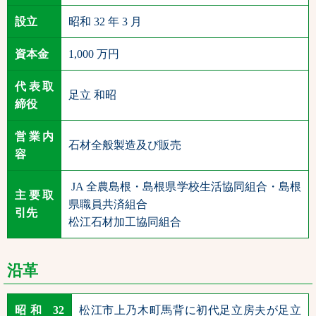
設立
昭和 32 年 3 月
資本金
1,000 万円
代表取
足立 和昭
締役
営業内
石材全般製造及び販売
容
JA 全農島根・島根県学校生活協同組合・島根
主要取
県職員共済組合
引先
松江石材加工協同組合
沿革
昭和 32
松江市上乃木町馬背に初代足立房夫が足立