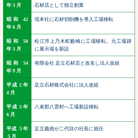
年 3 月
石材店として独立創業
昭和 42
現本社に石材切削機を導入工場移転
年 6 月
昭和 50
松江市上乃木町藪崎に工場移転。元工場跡
年 3 月
に展示場を新設
昭和 54
有限会社 足立石材店と改名し法人改組
年 9 月
平成 2 年
足立石材株式会社に法人改組
4 月
平成 3 年
八束郡八雲村へ工場新設移転
6 月
平成 5 年
足立義徳が二代目の社長に就任
5 月