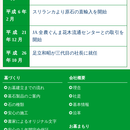
平成 6 年
スリランカより原石の直輸入を開始
2 月
平成 21
JA 全農ぐんま花木流通センターとの取引を
年 12 月
開始
平成 26
足立和昭が三代目の社長に就任
年 10 月
墓づくり
会社概要
お墓建立までの流れ
理念
墓石製品のご案内
社是
石の種類
基本情報
安心の施工
沿革
書家によるオリジナル文字
お墓まもり
安心の 5 年間完全保証