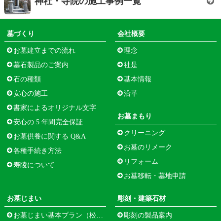
神社・寺院の施工事例一覧
墓づくり
会社概要
お墓建立までの流れ
理念
墓石製品のご案内
社是
石の種類
基本情報
安心の施工
沿革
書家によるオリジナル文字
お墓まもり
安心の 5 年間完全保証
クリーニング
お墓供養に関する Q&A
お墓のリメーク
各種手続き方法
リフォーム
寿陵について
お墓移転・墓地申請
お墓じまい
彫刻・建築石材
お墓じまい基本プラン（松江市寺町）
彫刻の製品案内